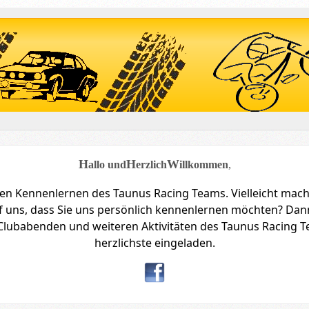
H
H
W
allo und
erzlich
illkommen
,
llen Kennenlernen des Taunus Racing Teams.
Vielleicht mach
f uns, dass Sie uns persönlich kennenlernen möchten?
Dann
Clubabenden und weiteren Aktivitäten des Taunus Racing T
herzlichste eingeladen.